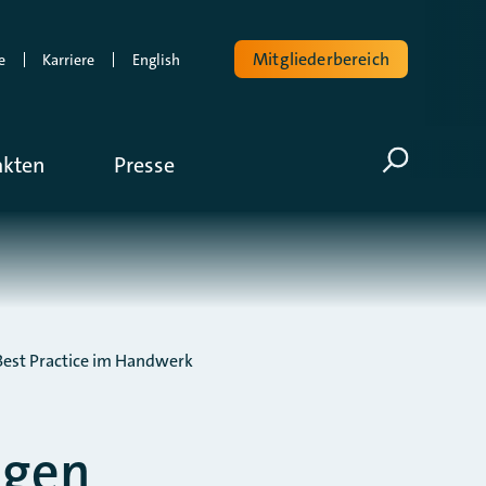
Mitgliederbereich
e
Karriere
English
Volltextsuche
akten
Presse
Suche öf
Best Practice im Handwerk
agen