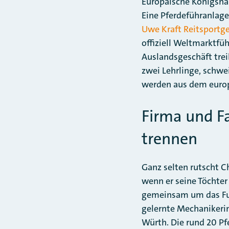
Europäische Königshäu
Eine Pferdeführanlage
Uwe Kraft Reitsport
offiziell Weltmarktfü
Auslandsgeschäft trei
zwei Lehrlinge, schwei
werden aus dem europ
Firma und F
trennen
Ganz selten rutscht Ch
wenn er seine Töchter
gemeinsam um das Fut
gelernte Mechanikerin
Würth. Die rund 20 Pfe