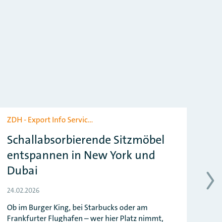
ZDH - Export Info Servic…
ZDH
Schallabsorbierende Sitzmöbel
Da
entspannen in New York und
Sa
Dubai
17.1
24.02.2026
Ei
mei
Ob im Burger King, bei Starbucks oder am
Frankfurter Flughafen – wer hier Platz nimmt,