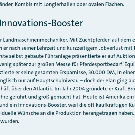
nder, Kombis mit Longierhallen oder ovalen Flächen.​
 Innovations-Booster
ter Landmaschinenmechaniker. Mit Zuchtpferden auf dem e
er nach seiner Lehrzeit und kurzzeitigem Jobverlust mit 
erste selbst gebaute Führanlage präsentierte er auf Auktio
enig später zur großen Messe für Pferdesportbedarf ‘Equit
estierte er seine gesamten Ersparnisse, 30.000 DM, in eine
nglisch nur auf Hauptschulniveau – doch der Plan ging a
häft über den Atlantik. Im Jahr 2004 gründete er Kraft Bro
Jahre geführt und groß gemacht hat. Heute ist Amerika ei
nd ein Innovations-Booster, weil die oft kaufkräftigen K
iduelle Wünsche an die Produktion herangetragen haben. 
 wurden.