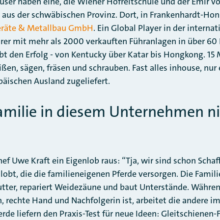
ser haben eine, die Wiener Hofreitschule und der Emir vo
 aus der schwäbischen Provinz. Dort, in Frankenhardt-Honh
geräte & Metallbau GmbH
. Ein Global Player in der interna
hrer mit mehr als 2000 verkauften Führanlagen in über 60
bt den Erfolg - von Kentucky über Katar bis Hongkong. 15 M
ßen, sägen, fräsen und schrauben. Fast alles inhouse, nur 
äischen Ausland zugeliefert.
amilie in diesem Unternehmen ni
ef Uwe Kraft ein Eigenlob raus: “Tja, wir sind schon Schaff
 lobt, die die familieneigenen Pferde versorgen. Die Fami
ter, repariert Weidezäune und baut Unterstände. Während
, rechte Hand und Nachfolgerin ist, arbeitet die andere im
rde liefern den Praxis-Test für neue Ideen: Gleitschienen