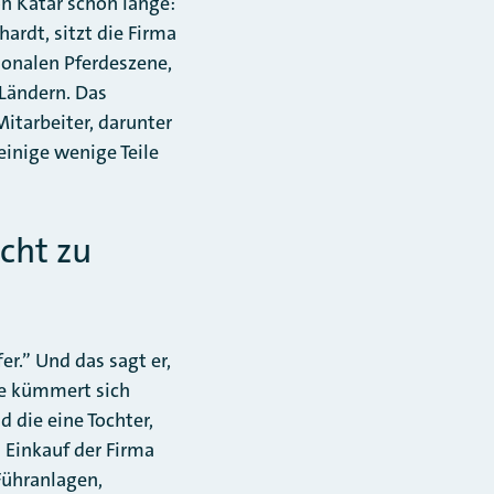
n Katar schon lange:
ardt, sitzt die Firma
tionalen Pferdeszene,
 Ländern. Das
itarbeiter, darunter
einige wenige Teile
cht zu
er.” Und das sagt er,
lie kümmert sich
 die eine Tochter,
 Einkauf der Firma
-Führanlagen,