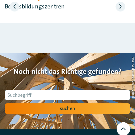
Berufsbildungszentren
Foto: AdobeStock/Countrypi
Noch nicht das Richtige gefunden?
Suche
suchen
Nach
oben