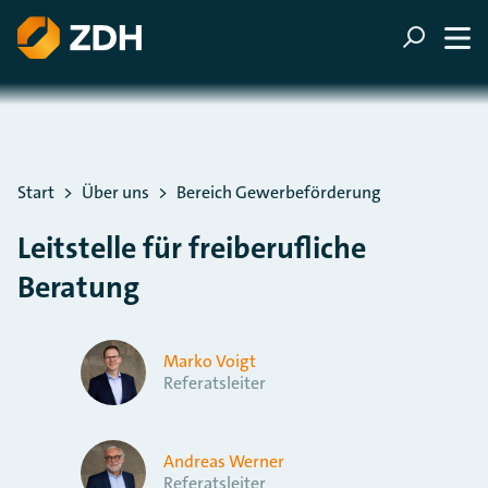
ZUM HAUPTINHALT SPRINGEN
ZUR SUCHE SPRINGEN
Sie befinden sich hier:
Start
Über uns
Bereich Gewerbeförderung
Leitstelle für freiberufliche
Beratung
Marko Voigt
Referatsleiter
Andreas Werner
Referatsleiter