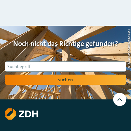
Foto: AdobeStock/Countrypi
Noch nicht das Richtige gefunden?
Suche
suchen
Nach
oben
Scrollen