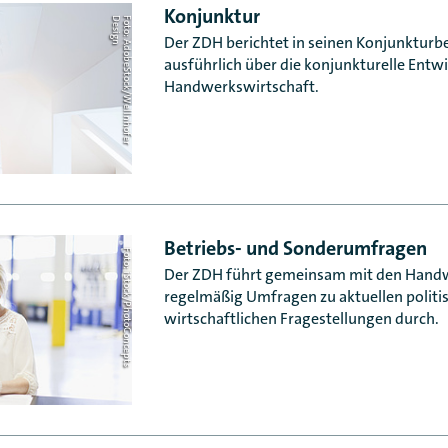
Konjunktur
n
F
o
t
o
:
A
d
o
b
e
S
t
o
c
k
/
W
e
l
l
n
h
o
f
e
r
D
e
s
i
g
Der ZDH berichtet in seinen Konjunkturb
ausführlich über die konjunkturelle Entw
Handwerkswirtschaft.
Betriebs- und Sonderumfragen
Foto: iStock/PhotoConcepts
Der ZDH führt gemeinsam mit den Han
regelmäßig Umfragen zu aktuellen politi
wirtschaftlichen Fragestellungen durch.