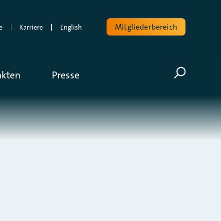
Mitgliederbereich
e
Karriere
English
Volltextsuche
akten
Presse
Suche öf