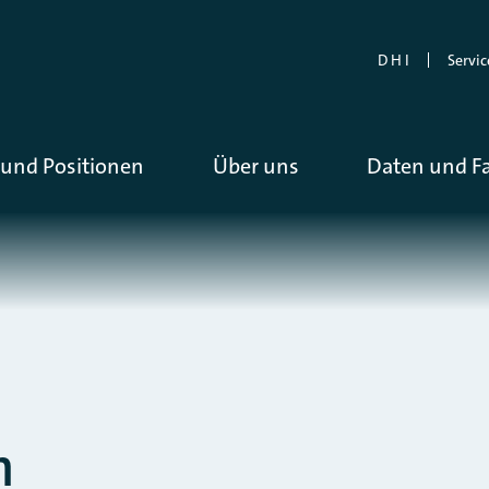
D H I
Servic
und Positionen
Über uns
Daten und F
n