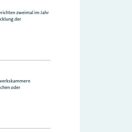
erichten zweimal im Jahr
icklung der
dwerkskammern
schen oder