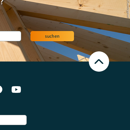
?
suchen
Nach
oben
Scrollen
en Netzwerken]
Facebook
Youtube