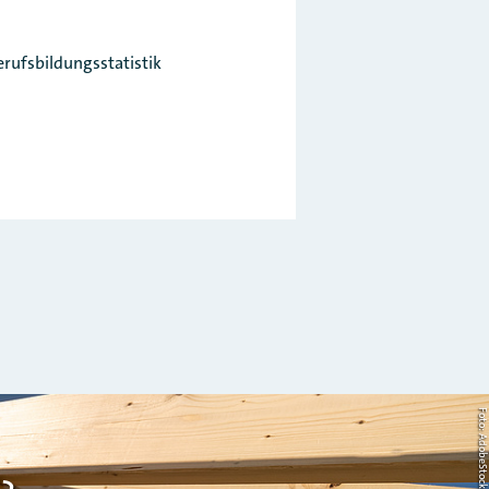
rufsbildungsstatistik
Foto: AdobeStock/Countrypi