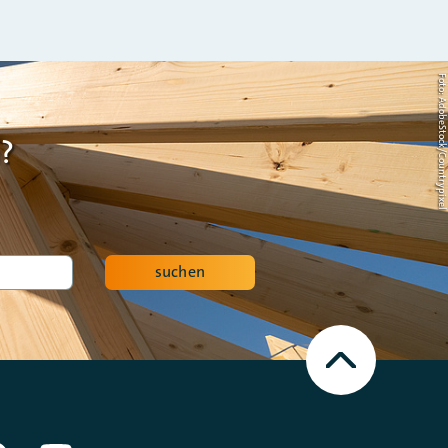
Foto: AdobeStock/Countrypi
?
suchen
Nach
oben
Scrollen