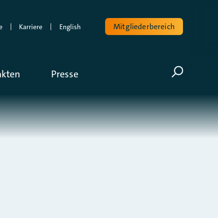
Mitgliederbereich
e
Karriere
English
Volltextsuche
akten
Presse
Suche öf