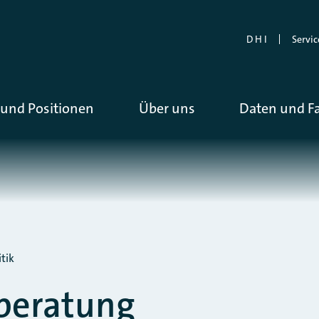
D H I
Servic
und Positionen
Über uns
Daten und F
tik
beratung