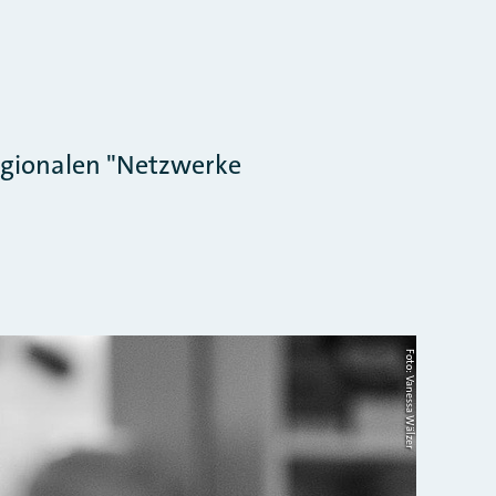
egionalen "Netzwerke
Foto: Vanessa Wälzer