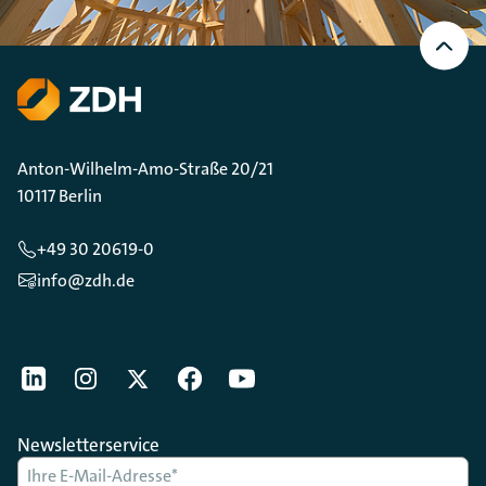
Nach
oben
Scrollen
Anton-Wilhelm-Amo-Straße 20/21
10117 Berlin
+49 30 20619-0
info@zdh.de
[Der ZDH in den Sozialen Netzwerken]
LinkedIn
instagram
Twitter
Facebook
Youtube
Newsletterservice