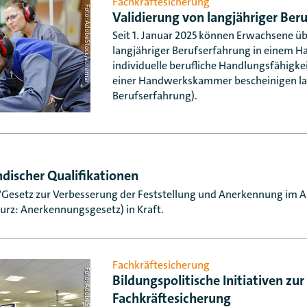
Fachkräftesicherung
Foto: AdobeStock/auremar
Validierung von langjähriger Ber
Seit 1. Januar 2025 können Erwachsene üb
langjähriger Berufserfahrung in einem H
individuelle berufliche Handlungsfähigkei
einer Handwerkskammer bescheinigen las
Berufserfahrung).
discher Qualifikationen
as "Gesetz zur Verbesserung der Feststellung und Anerkennung im
kurz: Anerkennungsgesetz) in Kraft.
Fachkräftesicherung
Bildungspolitische Initiativen zur
Fachkräftesicherung