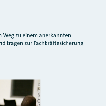
sen Weg zu einem anerkannten
und tragen zur Fachkräftesicherung
Foto: AdobeStock_4459524_Lisa F Young