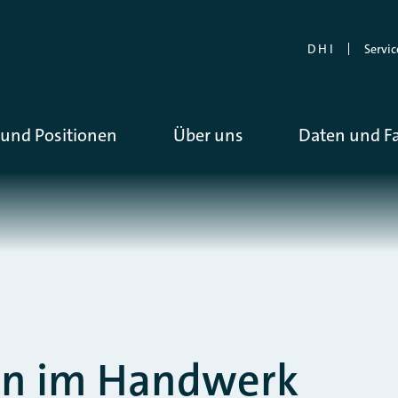
D H I
Servic
und Positionen
Über uns
Daten und F
nen im Handwerk