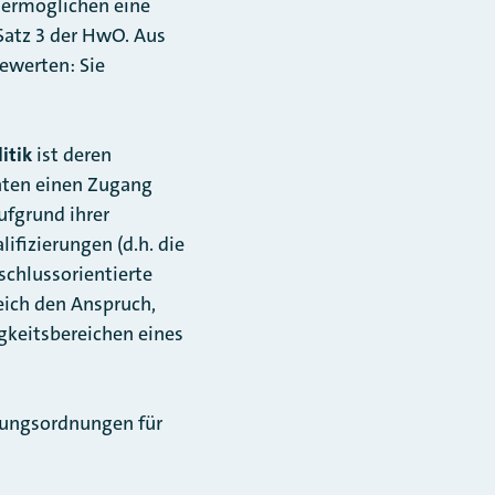
 ermöglichen eine
Satz 3 der HwO. Aus
bewerten: Sie
itik
ist deren
nten einen Zugang
ufgrund ihrer
ifizierungen (d.h. die
schlussorientierte
eich den Anspruch,
igkeitsbereichen eines
ldungsordnungen für