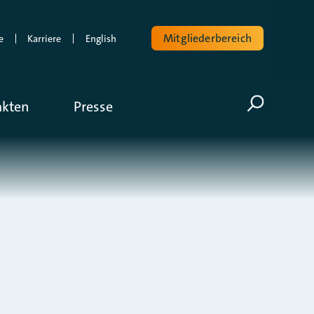
Mitgliederbereich
e
Karriere
English
Volltextsuche
akten
Presse
Suche öf