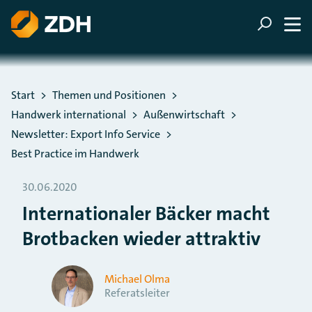
ZUM HAUPTINHALT SPRINGEN
ZUR SUCHE SPRINGEN
Sie befinden sich hier:
Start
Themen und Positionen
Handwerk international
Außenwirtschaft
Newsletter: Export Info Service
Best Practice im Handwerk
30.06.2020
Internationaler Bäcker macht
Brotbacken wieder attraktiv
Michael Olma
Referatsleiter