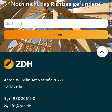
Foto: AdobeStock/Countrypi
Noch nicht das Richtige gefunden?
Suche
suchen
Nach
oben
Scrollen
Anton-Wilhelm-Amo-Straße 20/21
10117 Berlin
+49 30 20619-0
info@zdh.de