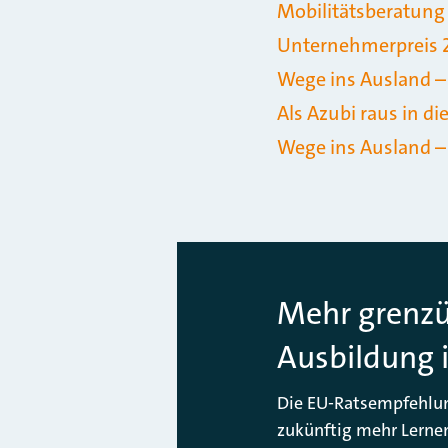
Mobilitätsberatung 
Unternehmerpreis 
Wege ins Ausland – 
Als Azubi raus in di
Wege ins Ausland –
Mehr grenzü
Ausbildung 
Die EU-Ratsempfehlung
zukünftig mehr Lerne