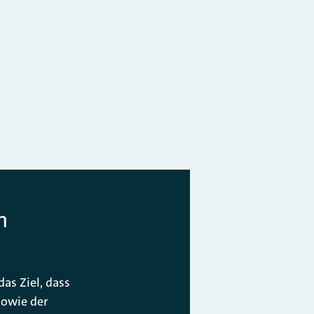
n
as Ziel, dass
sowie der