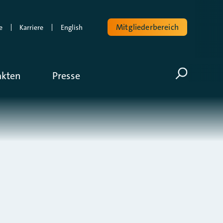
Mitgliederbereich
e
Karriere
English
Volltextsuche
akten
Presse
Suche öf