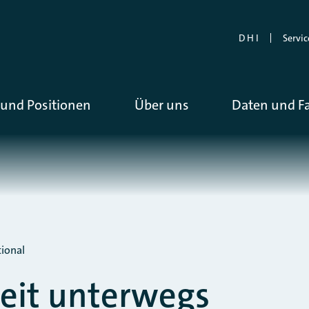
D H I
Servic
und Positionen
Über uns
Daten und F
ional
eit unterwegs