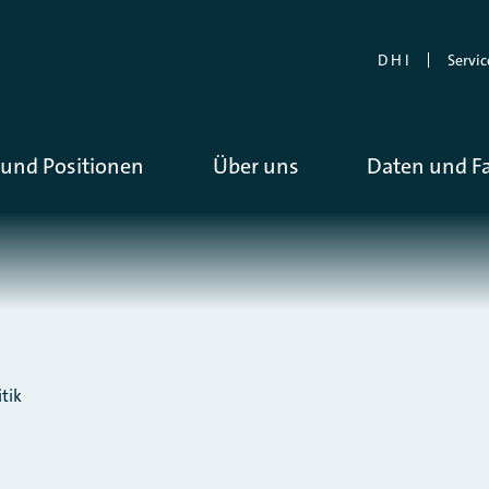
D H I
Servic
und Positionen
Über uns
Daten und F
tik