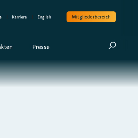
Mitgliederbereich
e
Karriere
English
Volltextsuche
akten
Presse
Suche öf