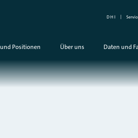
D H I
Servic
und Positionen
Über uns
Daten und F