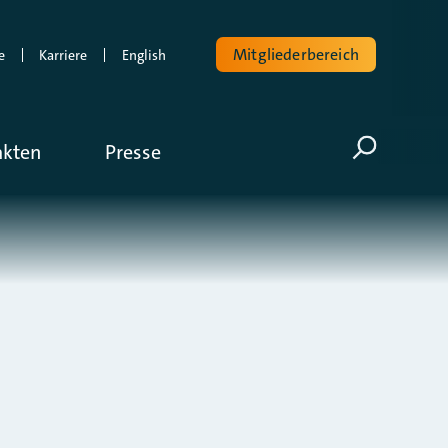
Mitgliederbereich
e
Karriere
English
Volltextsuche
akten
Presse
Suche öf