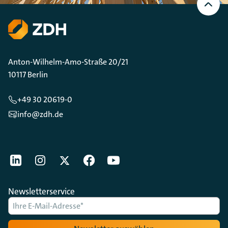
oben
Scrollen
Anton-Wilhelm-Amo-Straße 20/21
10117 Berlin
+49 30 20619-0
info@zdh.de
[Der ZDH in den Sozialen Netzwerken]
LinkedIn
instagram
Twitter
Facebook
Youtube
Newsletterservice