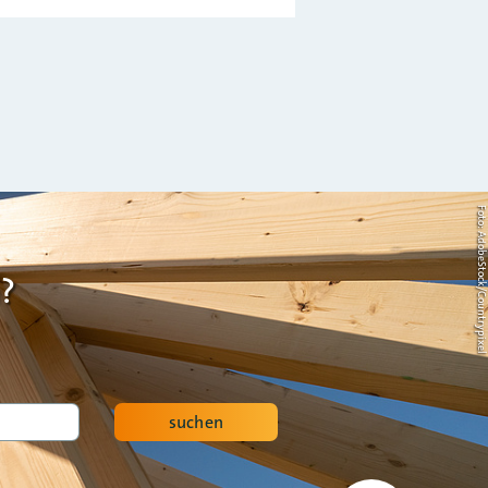
Foto: AdobeStock/Countrypi
?
suchen
Nach