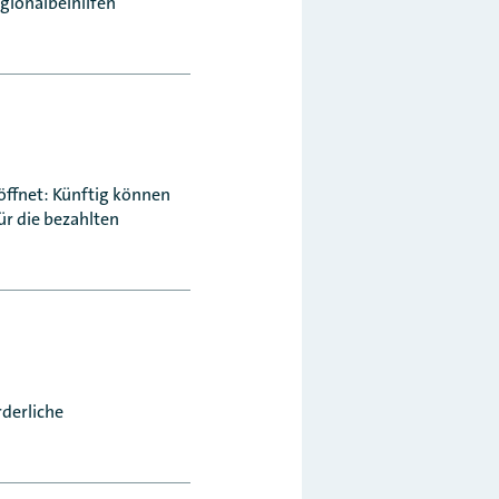
egionalbeihilfen
ffnet: Künftig können
ür die bezahlten
rderliche