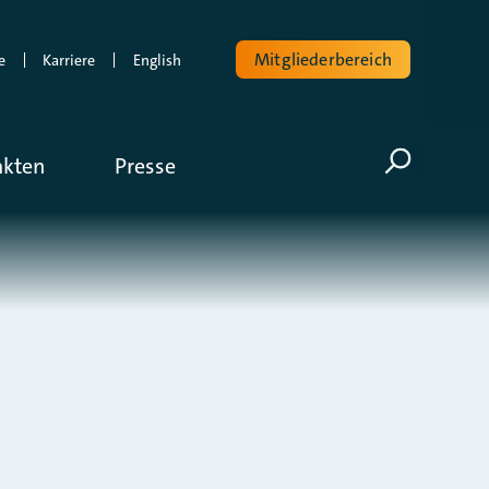
Mitgliederbereich
e
Karriere
English
Volltextsuche
akten
Presse
Suche öf