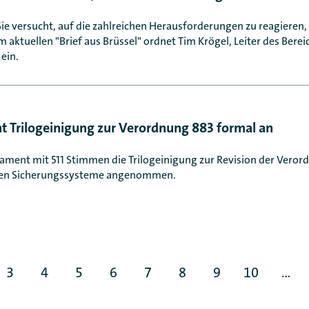
ie versucht, auf die zahlreichen Herausforderungen zu reagieren, d
aktuellen "Brief aus Brüssel" ordnet Tim Krögel, Leiter des Bereic
ein.
 Trilogeinigung zur Verordnung 883 formal an
rlament mit 511 Stimmen die Trilogeinigung zur Revision der Veror
alen Sicherungssysteme angenommen.
3
4
5
6
7
8
9
10
...