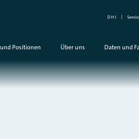
D H I
Servic
und Positionen
Über uns
Daten und F