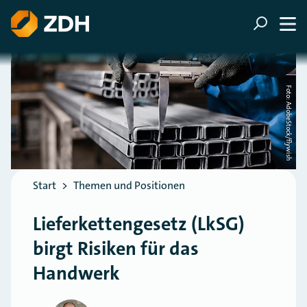
ZUM HAUPTINHALT SPRINGEN
ZUR SUCHE SPRINGEN
Foto: AdobeStock/flywish
Sie befinden sich hier:
Start
Themen und Positionen
Lieferkettengesetz (LkSG)
birgt Risiken für das
Handwerk