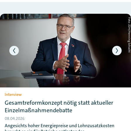
Slider überspringen
ht
Foto: ZDH/Henning Schac
Interview
Gesamtreformkonzept nötig statt aktueller
Einzelmaßnahmendebatte
08.04.2026
Angesichts hoher Energiepreise und Lohnzusatzkosten