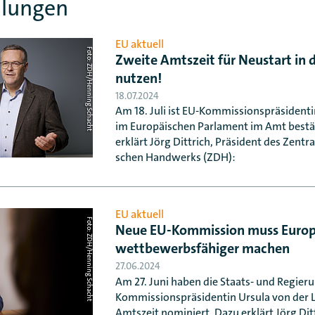
ilungen
EU aktuell
Foto: ZDH/Henning Schacht
Zweite Amtszeit für Neustart in 
nutzen!
18.07.2024
Am 18. Juli ist EU-Kommissionspräsidenti
im Europäischen Parlament im Amt bestä
erklärt Jörg Dittrich, Präsident des Zent
schen Handwerks (ZDH):
EU aktuell
Foto: ZDH/Henning Schacht
Neue EU-Kommission muss Euro
wettbewerbsfähiger machen
27.06.2024
Am 27. Juni haben die Staats- und Regier
Kommissionspräsidentin Ursula von der L
Amtszeit nominiert. Dazu erklärt Jörg Dit