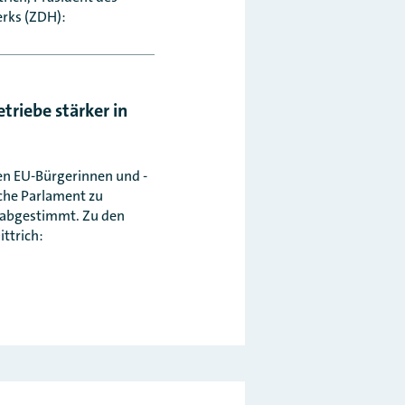
rks (ZDH):
riebe stärker in
nen EU-Bürgerinnen und -
sche Parlament zu
 abgestimmt. Zu den
ttrich: