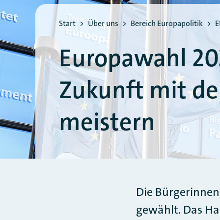
Sie befinden sich hier:
Start
Über uns
Bereich Europapolitik
E
Europawahl 20
Zukunft mit 
meistern
Die Bürgerinnen
gewählt. Das Han