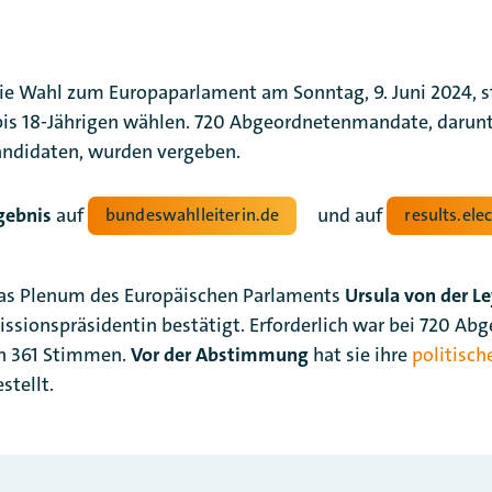
ie Wahl zum Europaparlament am Sonntag, 9. Juni 2024, st
 bis 18-Jährigen wählen. 720 Abgeordnetenmandate, darun
ndidaten, wurden vergeben.
gebnis
auf
und auf
bundeswahlleiterin.de
results.ele
 das Plenum des Europäischen Parlaments
Ursula von der L
sionspräsidentin bestätigt. Erforderlich war bei 720 Abg
n 361 Stimmen.
Vor der Abstimmung
hat sie ihre
politisch
stellt.