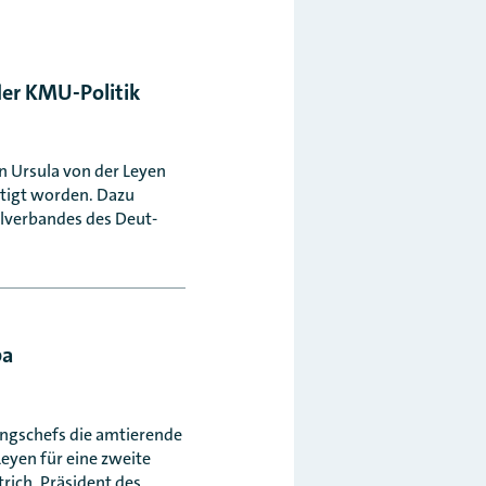
der KMU-Politik
n Ursula von der Leyen
tigt worden. Dazu
ralverbandes des Deut-
pa
ungschefs die amtierende
eyen für eine zweite
trich, Präsident des