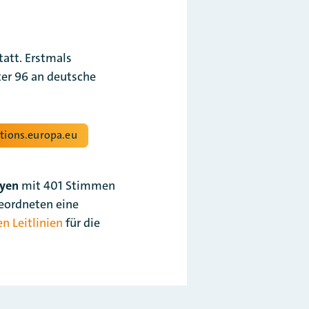
att. Erstmals
ter 96 an deutsche
ctions.europa.eu
eyen
mit 401 Stimmen
eordneten eine
en Leitlinien
für die