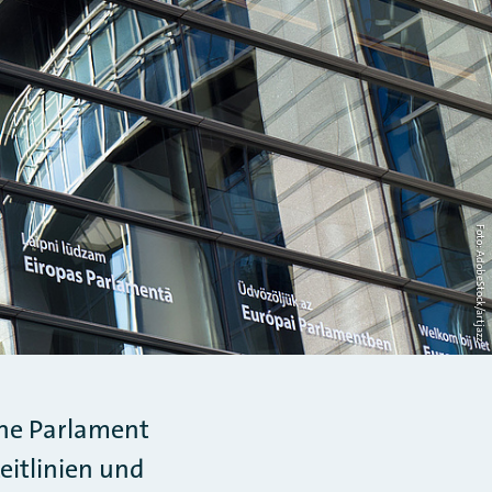
Foto: AdobeStock/artjazz
che Parlament
eitlinien und