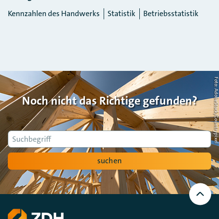
Kennzahlen des Handwerks
Statistik
Betriebsstatistik
Foto: AdobeStock/Countrypi
Noch nicht das Richtige gefunden?
Suche
suchen
Nach
oben
Scrollen