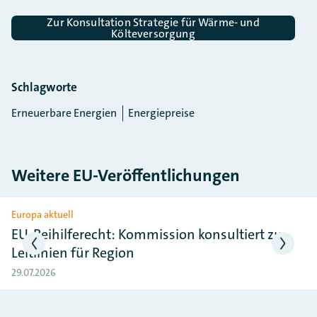
Zur Konsultation Strategie für Wärme- und
Költeversorgung
Schlagworte
Erneuerbare Energien
Energiepreise
Weitere EU-Veröffentlichungen
Slider überspringen
Europa aktuell
EU-Beihilferecht: Kommission konsultiert zu
Leitlinien für Region
29.07.2026