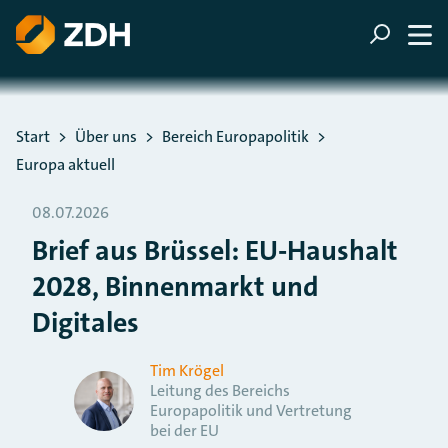
ZUM HAUPTINHALT SPRINGEN
ZUR SUCHE SPRINGEN
Sie befinden sich hier:
Start
Über uns
Bereich Europapolitik
Europa aktuell
08.07.2026
Brief aus Brüssel: EU-Haushalt
2028, Binnenmarkt und
Digitales
Tim Krögel
Leitung des Bereichs
Europapolitik und Vertretung
bei der EU