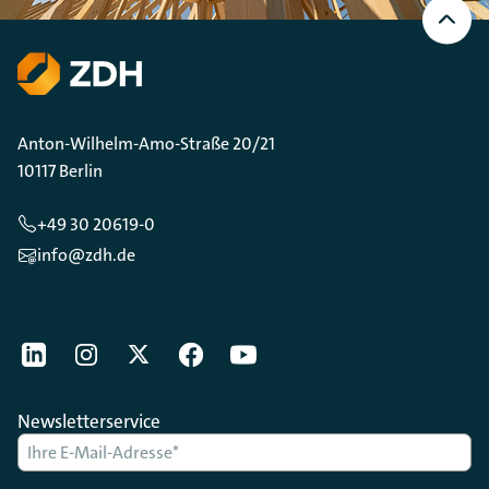
oben
Scrollen
Anton-Wilhelm-Amo-Straße 20/21
10117 Berlin
+49 30 20619-0
info@zdh.de
[Der ZDH in den Sozialen Netzwerken]
LinkedIn
instagram
Twitter
Facebook
Youtube
Newsletterservice