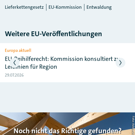
Lieferkettengesetz
EU-Kommission
Entwaldung
Weitere EU-Veröffentlichungen
Slider überspringen
Europa aktuell
EU-Beihilferecht: Kommission konsultiert zu
Leitlinien für Region
29.07.2026
Noch nicht das Richtige gefunden?