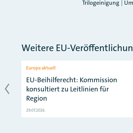
Trilogeinigung
Umw
Weitere EU-Veröffentlichu
Slider überspringen
Europa aktuell
EU-Beihilferecht: Kommission
konsultiert zu Leitlinien für
Region
29.07.2026