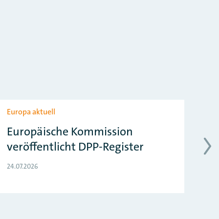
Europa aktuell
Eur
Europäische Kommission
EU
veröffentlicht DPP-Register
z
24.07.2026
24.