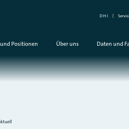
D H I
Servic
und Positionen
Über uns
Daten und F
ktuell