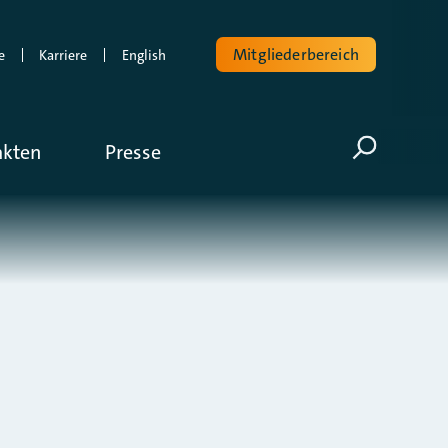
Mitgliederbereich
e
Karriere
English
Volltextsuche
akten
Presse
Suche öf