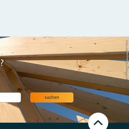
Foto: AdobeStock/Countrypi
?
suchen
Nach
oben