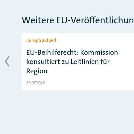
Weitere EU-Veröffentlichu
Slider überspringen
Europa aktuell
EU-Beihilferecht: Kommission
konsultiert zu Leitlinien für
Region
29.07.2026