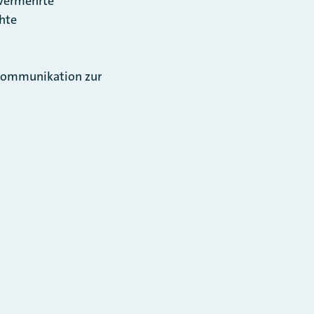
 vermehrte
chte
 Kommunikation zur