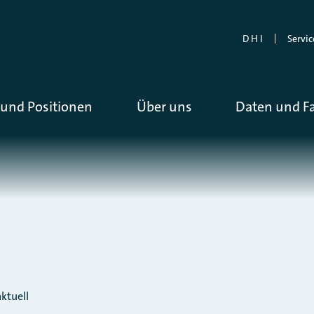
D H I
Servic
und Positionen
Über uns
Daten und F
ktuell