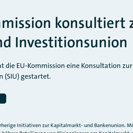
ission konsultiert 
nd Investitionsunion
at die EU-Kommission eine Konsultation zur
 (SIU) gestartet.
rherige Initiativen zur Kapitalmarkt- und Bankenunion. M