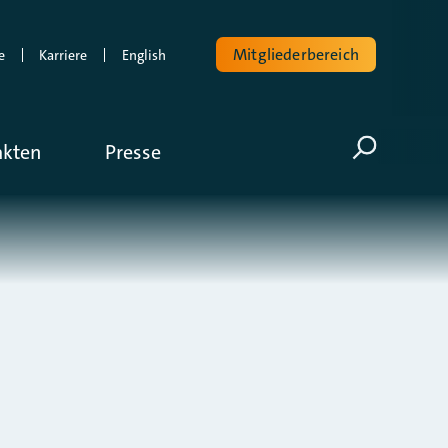
Mitgliederbereich
e
Karriere
English
Volltextsuche
akten
Presse
Suche öf