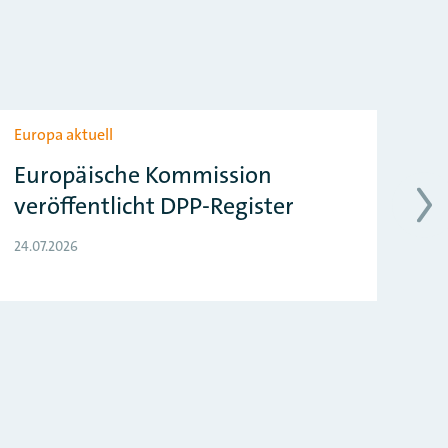
Europa aktuell
Eur
Europäische Kommission
EU
veröffentlicht DPP-Register
z
24.07.2026
24.