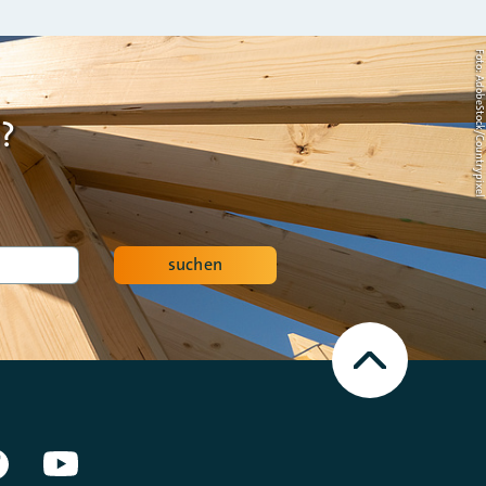
Foto: AdobeStock/Countrypi
?
suchen
Nach
oben
Scrollen
en Netzwerken]
Facebook
Youtube