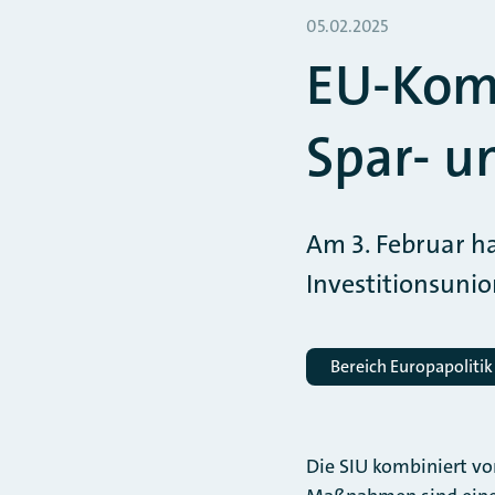
05.02.2025
EU-Komm
Spar- u
Am 3. Februar h
Investitionsunion
Bereich Europapolitik
Die SIU kombiniert vo