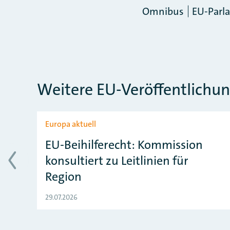
Omnibus
EU-Parl
Weitere EU-Veröffentlichu
Slider überspringen
Europa aktuell
EU-Beihilferecht: Kommission
konsultiert zu Leitlinien für
Region
29.07.2026