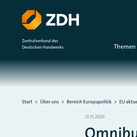
ZUM HAUPTINHALT SPRINGEN
ZUR SUCHE SPRINGEN
Zentralverband des
Themen 
Deutschen Handwerks
Sie befinden sich hier:
Start
Über uns
Bereich Europapolitik
EU aktue
13.11.2025
Omnibus