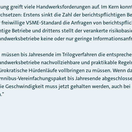
igung greift viele Handwerksforderungen auf. Im Kern konnt
hsetzen: Erstens sinkt die Zahl der berichtspflichtigen Be
 freiwillige VSME-Standard die Anfragen von berichtspfl
htige Betriebe und drittens stellt der verankerte risikobasi
ndwerksbetriebe keine oder nur geringe Informationsanfr
müssen bis Jahresende im Trilogverfahren die entspreche
andwerksbetriebe nachvollziehbare und praktikable Regel
rokratische Hürdenläufe vollbringen zu müssen. Wenn das
mnibus-Vereinfachungspaket bis Jahresende abgeschlossen
Die Geschwindigkeit muss jetzt gehalten werden, auch bei
."