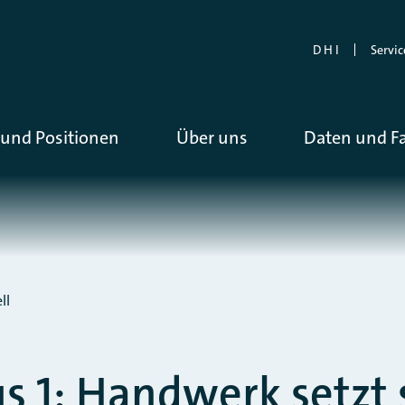
D H I
Servic
und Positionen
Über uns
Daten und F
ll
 1: Handwerk setzt s