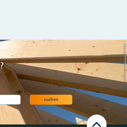
Foto: AdobeStock/Countrypi
?
suchen
Nach
oben