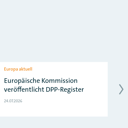
Europa aktuell
Eur
Europäische Kommission
EU
veröffentlicht DPP-Register
z
24.07.2026
24.