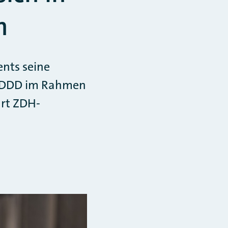
h
nts seine
CSDDD im Rahmen
ärt ZDH-