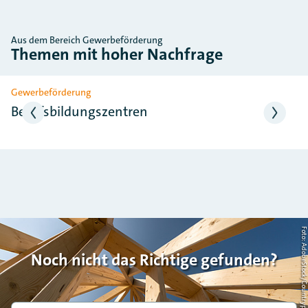
Aus dem Bereich Gewerbeförderung
Themen mit hoher Nachfrage
Slider überspringen
Gewerbeförderung
Berufsbildungszentren
Foto: AdobeStock/Countrypi
Noch nicht das Richtige gefunden?