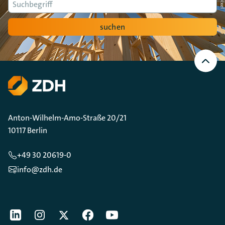
Suche
suchen
Nach
oben
Scrollen
Anton-Wilhelm-Amo-Straße 20/21
10117 Berlin
+49 30 20619-0
info@zdh.de
[Der ZDH in den Sozialen Netzwerken]
LinkedIn
instagram
Twitter
Facebook
Youtube