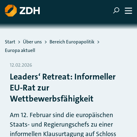
ZUM HAUPTINHALT SPRINGEN
ZUR SUCHE SPRINGEN
Sie befinden sich hier:
Start
Über uns
Bereich Europapolitik
Europa aktuell
12.02.2026
Leaders‘ Retreat: Informeller
EU-Rat zur
Wettbewerbsfähigkeit
Am 12. Februar sind die europäischen
Staats- und Regierungschefs zu einer
informellen Klausurtagung auf Schloss