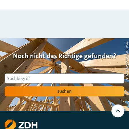
Foto: AdobeStock/Countrypi
Noch nicht das Richtige gefunden?
Suche
suchen
Nach
oben
Scrollen