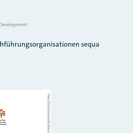
r Development
chführungsorganisationen sequa
Foto: GIZ Jordanien/efe (Education for Employment-Jordan)