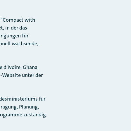
t "Compact with
, in der das
dingungen für
chnell wachsende,
e d’Ivoire, Ghana,
a-Website unter der
desministeriums für
ntragung, Planung,
Programme zuständig.