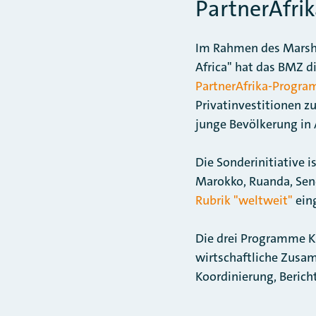
PartnerAfri
Im Rahmen des Marsha
Africa" hat das BMZ d
PartnerAfrika-Progr
Privatinvestitionen z
junge Bevölkerung in A
Die Sonderinitiative i
Marokko, Ruanda, Sene
Rubrik "weltweit"
ein
Die drei Programme K
wirtschaftliche Zusa
Koordinierung, Berich