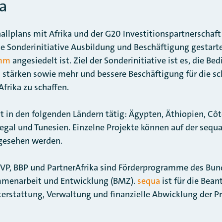
ka
llplans mit Afrika und der G20 Investitionspartnerschaf
ie Sonderinitiative Ausbildung und Beschäftigung gestartet
amm
angesiedelt ist. Ziel der Sonderinitiative ist es, die Be
u stärken sowie mehr und bessere Beschäftigung für die s
frika zu schaffen.
st in den folgenden Ländern tätig: Ägypten, Äthiopien, Côt
gal und Tunesien. Einzelne Projekte können auf der sequ
gesehen werden.
VP, BBP und PartnerAfrika sind Förderprogramme des Bun
mmenarbeit und Entwicklung (BMZ).
sequa
ist für die Bea
terstattung, Verwaltung und finanzielle Abwicklung der 