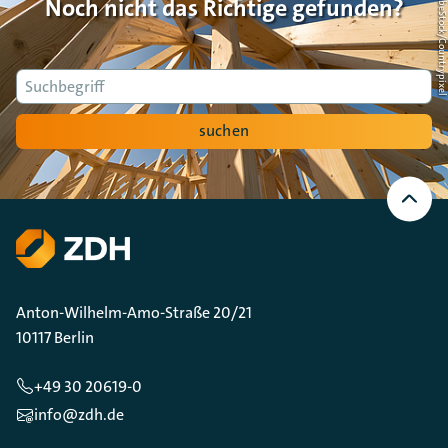
Foto: AdobeStock/Countrypi
Noch nicht das Richtige gefunden?
Suche
suchen
Nach
oben
Scrollen
Anton-Wilhelm-Amo-Straße 20/21
10117 Berlin
+49 30 20619-0
info@zdh.de