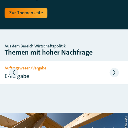
Zur Themenseite
Aus dem Bereich Wirtschaftspolitik
Themen mit hoher Nachfrage
Slider überspringen
Auftragswesen/Vergabe
E-Vergabe