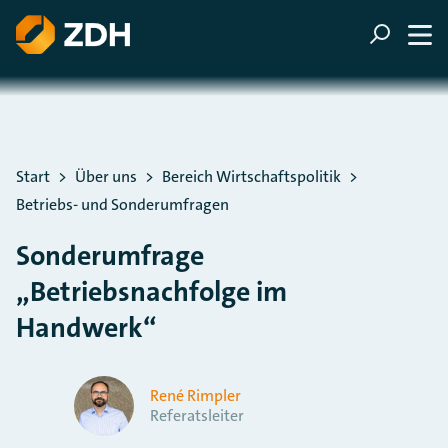
ZUM HAUPTINHALT SPRINGEN
ZUR SUCHE SPRINGEN
Sie befinden sich hier:
Start
Über uns
Bereich Wirtschaftspolitik
Betriebs- und Sonderumfragen
Sonderumfrage
„Betriebsnachfolge im
Handwerk“
René Rimpler
Referatsleiter