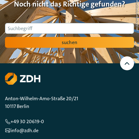
Foto: AdobeStock/Countrypi
Noch nicht das Richtige gefunden?
Suche
suchen
Nach
oben
Scrollen
Anton-Wilhelm-Amo-Straße 20/21
10117 Berlin
+49 30 20619-0
info@zdh.de