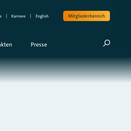
Mitgliederbereich
e
Karriere
English
Volltextsuche
akten
Presse
Suche öf