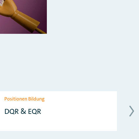
Positionen Bildung
Au
DQR & EQR
A
A