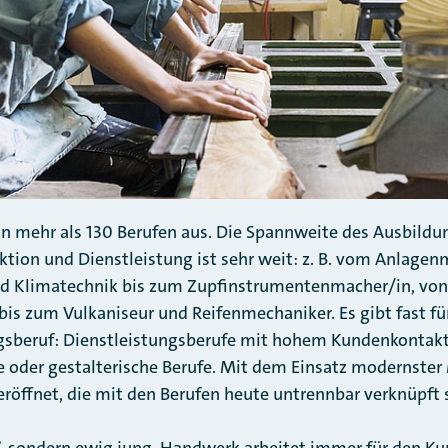
in mehr als 130 Berufen aus. Die Spannweite des Ausbild
tion und Dienstleistung ist sehr weit: z. B. vom Anlagen
und Klimatechnik bis zum Zupfinstrumentenmacher/in, von
bis zum Vulkaniseur und Reifenmechaniker. Es gibt fast f
sberuf: Dienstleistungsberufe mit hohem Kundenkontakt
e oder gestalterische Berufe. Mit dem Einsatz modernste
eröffnet, die mit den Berufen heute untrennbar verknüpft 
”, sondern ewig jung. Handwerk arbeitet immer für den K