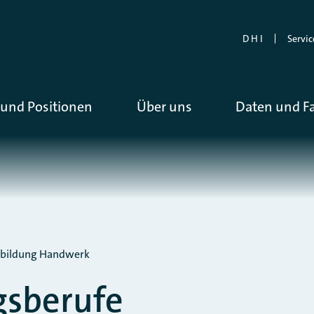
D H I
Servic
und Positionen
Über uns
Daten und F
bildung Handwerk
gsberufe