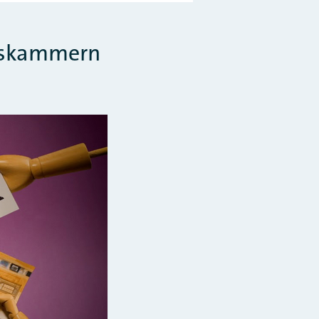
kskammern
erstellen und Video abspielen