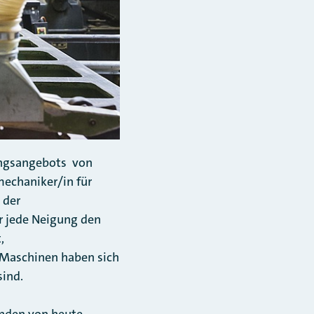
ungsangebots von
mechaniker/in für
 der
ür jede Neigung den
,
r Maschinen haben sich
sind.
unden von heute.