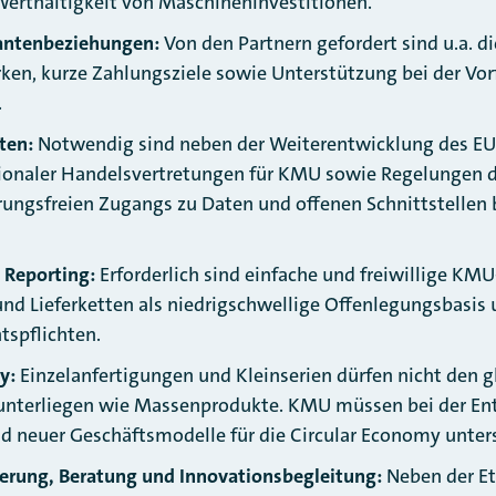
Werthaltigkeit von Maschineninvestitionen.
rantenbeziehungen:
Von den Partnern gefordert sind u.a. d
ken, kurze Zahlungsziele sowie Unterstützung bei der Vor
.
ten:
Notwendig sind neben der Weiterentwicklung des E
ionaler Handelsvertretungen für KMU sowie Regelungen de
rungsfreien Zugangs zu Daten und offenen Schnittstellen 
 Reporting:
Erforderlich sind einfache und freiwillige KMU
und Lieferketten als niedrigschwellige Offenlegungsbasis
tspflichten.
my:
Einzelanfertigungen und Kleinserien dürfen nicht den g
unterliegen wie Massenprodukte. KMU müssen bei der En
d neuer Geschäftsmodelle für die Circular Economy unter
erung, Beratung und Innovationsbegleitung:
Neben der Et