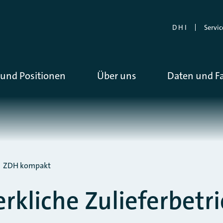
D H I
Servic
und Positionen
Über uns
Daten und F
ZDH kompakt
kliche Zulieferbetr