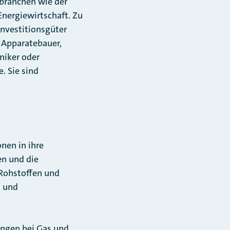
sbranchen wie der
Energiewirtschaft. Zu
Investitionsgüter
d Apparatebauer,
niker oder
e. Sie sind
nen in ihre
en und die
 Rohstoffen und
n und
rungen bei Gas und