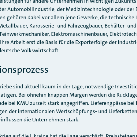
tleistungen für andere Unternehmen in wichtigen Zukunft
der Automobilindustrie, der Medizintechnologie oder der 
n gehören dabei vor allem jene Gewerke, die technische 
 Metallbauer, Karosserie- und Fahrzeugbauer, Behälter- un
 Feinwerkmechaniker, Elektromaschinenbauer, Elektrotech
hre Arbeit erst die Basis für die Exporterfolge der Industri
 deutsche Volkswirtschaft.
ionsprozess
riebe sind aktuell kaum in der Lage, notwendige Investitio
 tätigen. Bei ohnehin knappen Margen werden die Rücklag
ade bei KMU zurzeit stark angegriffen. Lieferengpässe bei
gen der internationalen Wertschöpfungs- und Lieferkette
influssen die Unternehmen stark.
krieg auf die Ukraine hat die Lage verschärft. Preissteige