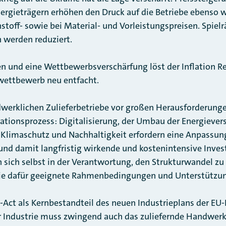
rgieträgern erhöhen den Druck auf die Betriebe ebenso wie
hstoff- sowie bei Material- und Vorleistungspreisen. Spiel
 werden reduziert.
n und eine Wettbewerbsverschärfung löst der Inflation R
twettbewerb neu entfacht.
dwerklichen Zulieferbetriebe vor großen Herausforderung
tionsprozess: Digitalisierung, der Umbau der Energiever
limaschutz und Nachhaltigkeit erfordern eine Anpassun
nd damit langfristig wirkende und kostenintensive Inves
n sich selbst in der Verantwortung, den Strukturwandel zu
Sie dafür geeignete Rahmenbedingungen und Unterstützu
-Act als Kernbestandteil des neuen Industrieplans der E
r Industrie muss zwingend auch das zuliefernde Handwerk