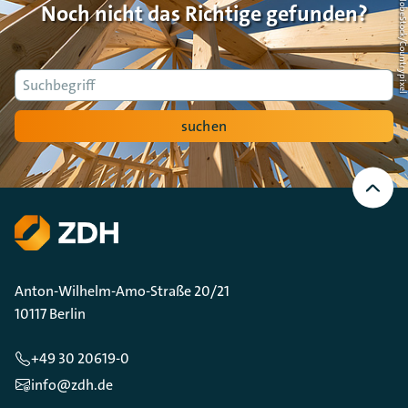
Foto: AdobeStock/Countrypi
Noch nicht das Richtige gefunden?
Suche
suchen
Nach
oben
Scrollen
Anton-Wilhelm-Amo-Straße 20/21
10117 Berlin
+49 30 20619-0
info@zdh.de