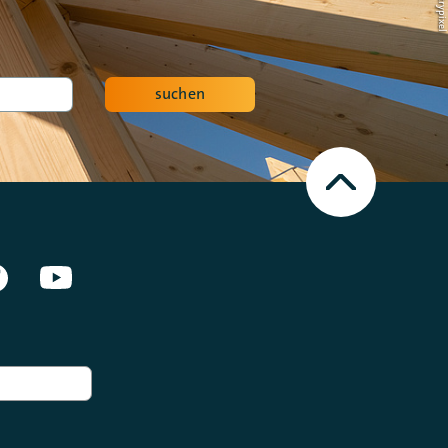
suchen
Nach
oben
Scrollen
en Netzwerken]
Facebook
Youtube