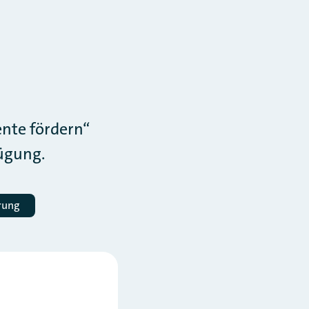
ente fördern“
ügung.
rung