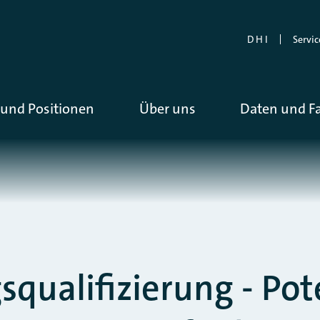
D H I
Servic
und Positionen
Über uns
Daten und F
squalifizierung - Pot