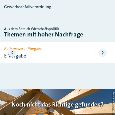
Gewerbeabfallverordnung
Aus dem Bereich Wirtschaftspolitik
Themen mit hoher Nachfrage
Slider überspringen
Auftragswesen/Vergabe
E-Vergabe
Foto: AdobeStock/Countrypi
Noch nicht das Richtige gefunden?