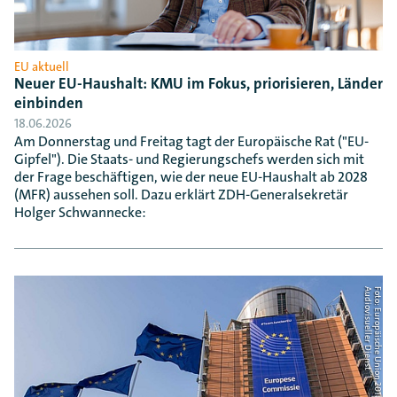
EU aktuell
Neuer EU-Haushalt: KMU im Fokus, priorisieren, Länder
einbinden
18.06.2026
Am Donnerstag und Freitag tagt der Europäische Rat ("EU-
Gipfel"). Die Staats- und Regierungschefs werden sich mit
der Frage beschäftigen, wie der neue EU-Haushalt ab 2028
(MFR) aussehen soll. Dazu erklärt ZDH-Generalsekretär
Holger Schwannecke:
t
F
o
t
o
:
E
u
r
o
p
ä
i
s
c
h
e
U
n
i
o
n
2
0
1
8
, E
U
-
K
o
m
m
i
s
s
i
o
n
A
u
d
i
o
v
i
s
u
e
l
l
e
r
D
i
e
n
s