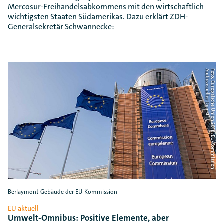
Mercosur-Freihandelsabkommens mit den wirtschaftlich
wichtigsten Staaten Südamerikas. Dazu erklärt ZDH-
Generalsekretär Schwannecke:
t
F
o
t
o
:
E
u
r
o
p
ä
i
s
c
h
e
U
n
i
o
n
2
0
1
8
, E
U
-
K
o
m
m
i
s
s
i
o
n
A
u
d
i
o
v
i
s
u
e
l
l
e
r
D
i
e
n
s
Berlaymont-Gebäude der EU-Kommission
EU aktuell
Umwelt-Omnibus: Positive Elemente, aber