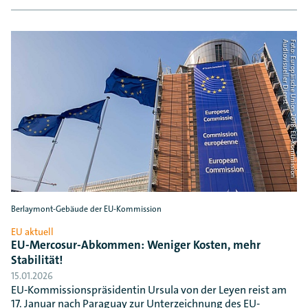
t
F
o
t
o
:
E
u
r
o
p
ä
i
s
c
h
e
U
n
i
o
n
2
0
1
8
, E
U
-
K
o
m
m
i
s
s
i
o
n
A
u
d
i
o
v
i
s
u
e
l
l
e
r
D
i
e
n
s
Berlaymont-Gebäude der EU-Kommission
EU aktuell
EU-Mercosur-Abkommen: Weniger Kosten, mehr
Stabilität!
15.01.2026
EU-Kommissionspräsidentin Ursula von der Leyen reist am
17. Januar nach Paraguay zur Unterzeichnung des EU-