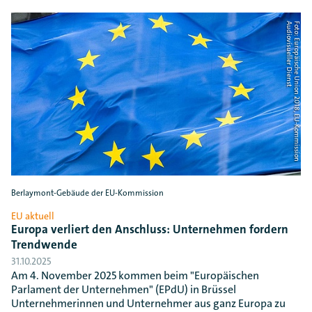
t
F
o
t
o
:
E
u
r
o
p
ä
i
s
c
h
e
U
n
i
o
n
2
0
1
8
, E
U
-
K
o
m
m
i
s
s
i
o
n
A
u
d
i
o
v
i
s
u
e
l
l
e
r
D
i
e
n
s
Berlaymont-Gebäude der EU-Kommission
EU aktuell
Europa verliert den Anschluss: Unternehmen fordern
Trendwende
31.10.2025
Am 4. November 2025 kommen beim "Europäischen
Parlament der Unternehmen" (EPdU) in Brüssel
Unternehmerinnen und Unternehmer aus ganz Europa zu