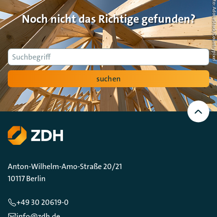
Foto: AdobeStock/Countrypi
Noch nicht das Richtige gefunden?
Suche
suchen
Nach
oben
Scrollen
Anton-Wilhelm-Amo-Straße 20/21
10117 Berlin
+49 30 20619-0
info@zdh.de