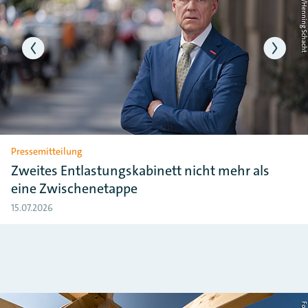
ht
Foto: ZDH/Henning Schac
Pressemitteilung
Zweites Entlastungskabinett nicht mehr als
eine Zwischenetappe
15.07.2026