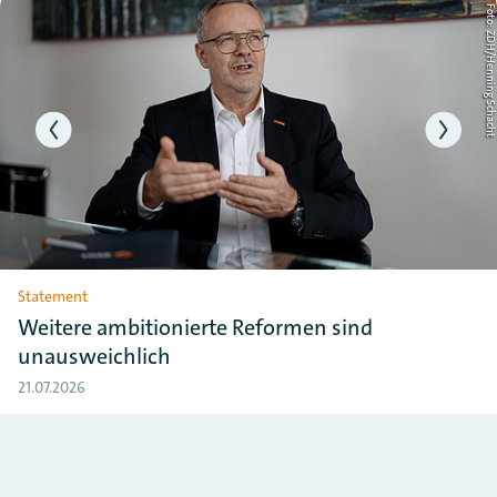
Slider überspringen
ht
Foto: ZDH/Henning Schac
Statement
Weitere ambitionierte Reformen sind
unausweichlich
21.07.2026