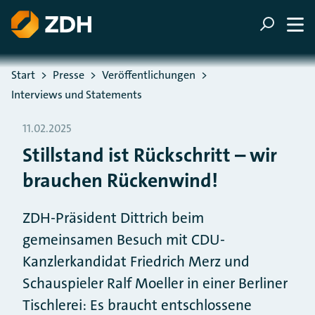
ZUM HAUPTINHALT SPRINGEN
ZUR SUCHE SPRINGEN
Sie befinden sich hier:
Start
Presse
Veröffentlichungen
Interviews und Statements
11.02.2025
Stillstand ist Rückschritt – wir
brauchen Rückenwind!
ZDH-Präsident Dittrich beim
gemeinsamen Besuch mit CDU-
Kanzlerkandidat Friedrich Merz und
Schauspieler Ralf Moeller in einer Berliner
Tischlerei: Es braucht entschlossene