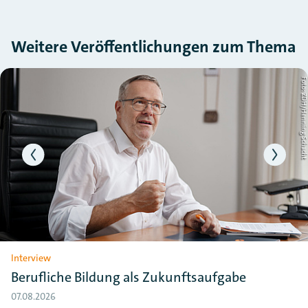
Weitere Veröffentlichungen zum Thema
Slider überspringen
ht
Foto: ZDH/Henning Schac
Interview
Berufliche Bildung als Zukunftsaufgabe
07.08.2026