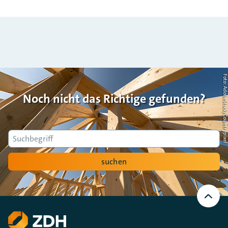
Foto: AdobeStock/Countrypi
Noch nicht das Richtige gefunden?
Suche
suchen
Nach
oben
Scrollen