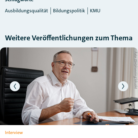
Ausbildungsqualität
Bildungspolitik
KMU
Weitere Veröffentlichungen zum Thema
Slider überspringen
ht
Foto: ZDH/Henning Schac
Interview