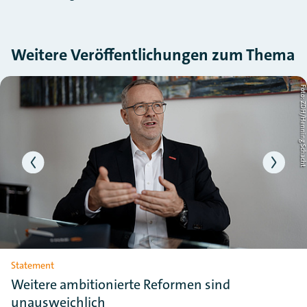
Weitere Veröffentlichungen zum Thema
Slider überspringen
ht
Foto: ZDH/Henning Schac
Statement
Weitere ambitionierte Reformen sind
unausweichlich