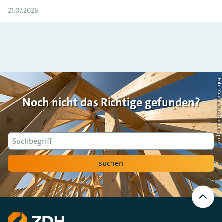
21.07.2026
Foto: AdobeStock/Countrypi
Noch nicht das Richtige gefunden?
Suche
suchen
Nach
oben
Scrollen