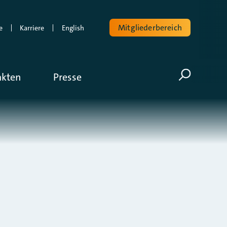
Mitgliederbereich
e
Karriere
English
Volltextsuche
akten
Presse
Suche öf