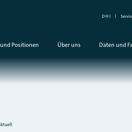
D H I
Servic
und Positionen
Über uns
Daten und F
ktuell