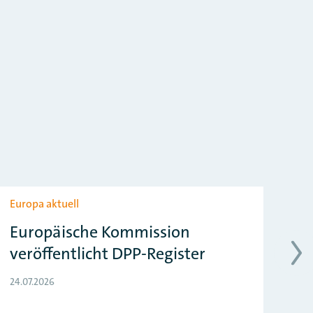
Europa aktuell
Eur
Europäische Kommission
EU
veröffentlicht DPP-Register
z
24.07.2026
24.