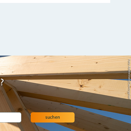
Foto: AdobeStock/Countrypi
?
suchen