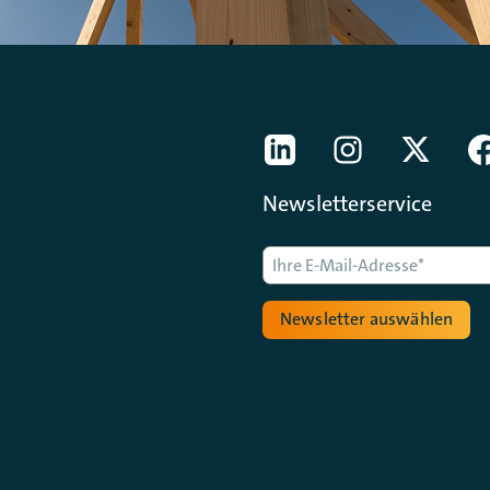
[Der ZDH in den Sozial
LinkedIn
instagram
Twitter
Newsletterservice
Newsletter auswählen