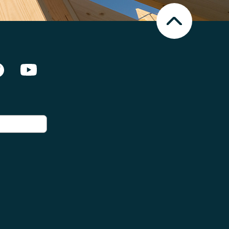
Nach
oben
Scrollen
en Netzwerken]
Facebook
Youtube