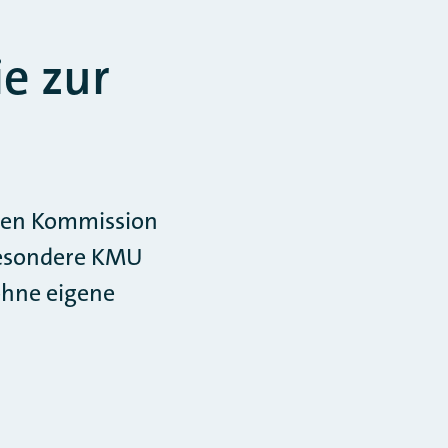
e zur
schen Kommission
sbesondere KMU
ohne eigene