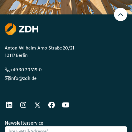
Nach
oben
Scrollen
Anton-Wilhelm-Amo-Straße 20/21
10117 Berlin
+49 30 20619-0
info@zdh.de
[Der ZDH in den Sozialen Netzwerken]
LinkedIn
instagram
Twitter
Facebook
Youtube
Newsletterservice