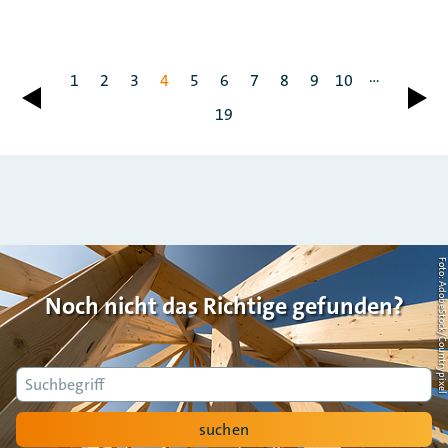
...
1
2
3
4
5
6
7
8
9
10
zurück
vor
19
Foto: AdobeStock/Countrypi
Noch nicht das Richtige gefunden?
Suche
suchen