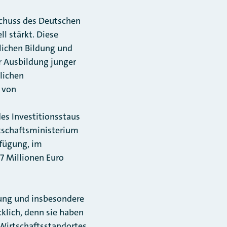
sschuss des Deutschen
l stärkt. Diese
lichen Bildung und
r Ausbildung junger
lichen
 von
es Investitionsstaus
tschaftsministerium
rfügung, im
7 Millionen Euro
rung und insbesondere
lich, denn sie haben
 Wirtschaftsstandortes