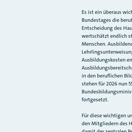
Es ist ein überaus wi
Bundestages die beruf
Entscheidung des Haus
wertschätzt endlich s
Menschen. Ausbildend
Lehrlingsunterweisung
Ausbildungskosten ent
Ausbildungsbereitscha
in den beruflichen B
stehen für 2026 nun 5
Bundesbildungsminist
fortgesetzt.
Für diese wichtigen 
den Mitgliedern des 
damit der zentralen B