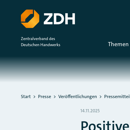
ZUM HAUPTINHALT SPRINGEN
ZUR SUCHE SPRINGEN
Zentralverband des
Themen 
Deutschen Handwerks
Sie befinden sich hier:
Start
Presse
Veröffentlichungen
Pressemitte
14.11.2025
Positive