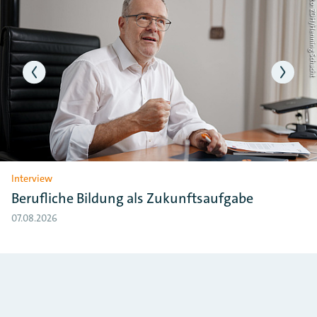
nkel
Foto: ZDH/Henning Schac
Interview
Berufliche Bildung als Zukunftsaufgabe
07.08.2026