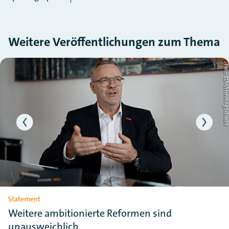
Weitere Veröffentlichungen zum Thema
Slider überspringen
ht
Foto: ZDH/Henning Schac
Statement
Weitere ambitionierte Reformen sind
unausweichlich