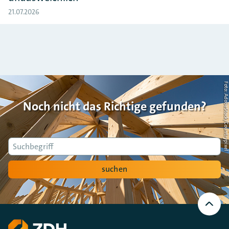
21.07.2026
Foto: AdobeStock/Countrypi
Noch nicht das Richtige gefunden?
Suche
suchen
Nach
oben
Scrollen