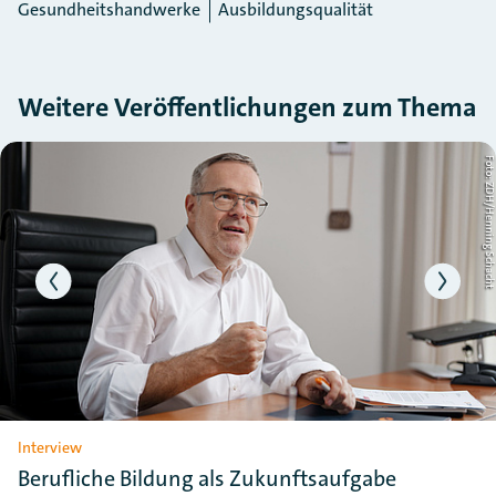
Gesundheitshandwerke
Ausbildungsqualität
Weitere Veröffentlichungen zum Thema
Slider überspringen
ht
Foto: ZDH/Henning Schac
Interview
Berufliche Bildung als Zukunftsaufgabe