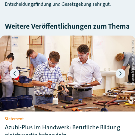
Entscheidungsfindung und Gesetzgebung sehr gut.
Weitere Veröffentlichungen zum Thema
Slider überspringen
H
Foto: AdobeStock/Monkey Busin
Statement
Azubi-Plus im Handwerk: Berufliche Bildung
gleichwertig behandeln