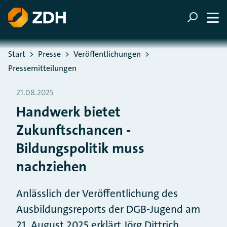
ZUM HAUPTINHALT SPRINGEN
ZUR SUCHE SPRINGEN
Sie befinden sich hier:
Start
Presse
Veröffentlichungen
Pressemitteilungen
21.08.2025
Handwerk bietet
Zukunftschancen -
Bildungspolitik muss
nachziehen
Anlässlich der Veröffentlichung des
Ausbildungsreports der DGB-Jugend am
21. August 2025 erklärt Jörg Dittrich,