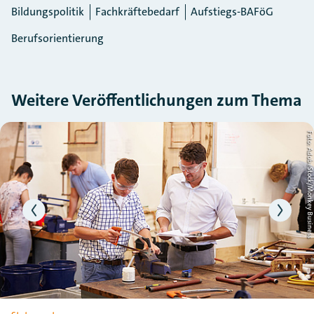
Bildungspolitik
Fachkräftebedarf
Aufstiegs-BAFöG
Berufsorientierung
Weitere Veröffentlichungen zum Thema
Slider überspringen
de
Foto: AdobeStock/Monkey Busin