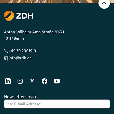
oben
Scrollen
Anton-Wilhelm-Amo-Straße 20/21
10117 Berlin
+49 30 20619-0
info@zdh.de
[Der ZDH in den Sozialen Netzwerken]
LinkedIn
instagram
Twitter
Facebook
Youtube
Newsletterservice