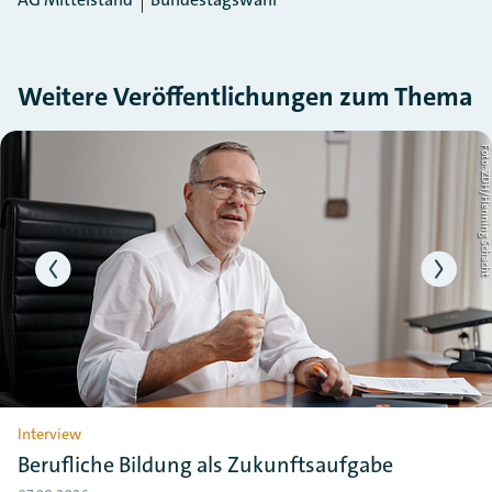
Weitere Veröffentlichungen zum Thema
Slider überspringen
ht
Foto: ZDH/Henning Schac
Interview
Berufliche Bildung als Zukunftsaufgabe