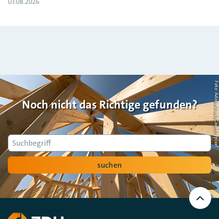
07.08.2026
Foto: AdobeStock/Countrypi
Noch nicht das Richtige gefunden?
Suche
suchen
Nach
oben
Scrollen