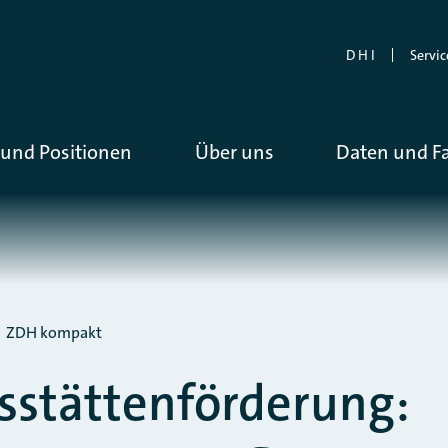
D H I
Servic
und Positionen
Über uns
Daten und F
ZDH kompakt
sstättenförderung: