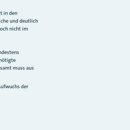
t in den
iche und deutlich
noch nicht im
indestens
nötigte
esamt muss aus
 Aufwuchs der