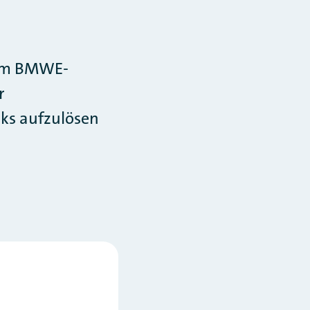
zum BMWE-
r
rks aufzulösen