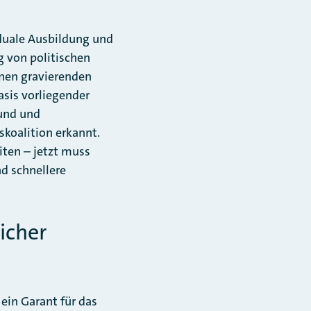
duale Ausbildung und
g von politischen
inen gravierenden
asis vorliegender
Bund und
koalition erkannt.
iten – jetzt muss
d schnellere
icher
ein Garant für das