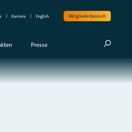
Mitgliederbereich
e
Karriere
English
Volltextsuche
akten
Presse
Suche öf