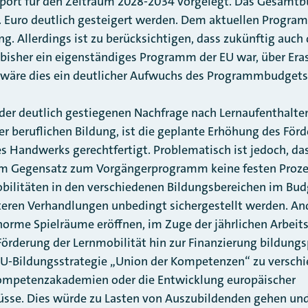
Sport für den Zeitraum 2028-2034 vorgelegt. Das Gesamt
. Euro deutlich gesteigert werden. Dem aktuellen Progra
ng. Allerdings ist zu berücksichtigen, dass zukünftig auch
s bisher ein eigenständiges Programm der EU war, über Era
 wäre dies ein deutlicher Aufwuchs des Programmbudgets
der deutlich gestiegenen Nachfrage nach Lernaufenthalte
r beruflichen Bildung, ist die geplante Erhöhung des Fö
s Handwerks gerechtfertigt. Problematisch ist jedoch, da
 Gegensatz zum Vorgängerprogramm keine festen Prozen
bilitäten in den verschiedenen Bildungsbereichen im Bud
iteren Verhandlungen unbedingt sichergestellt werden. An
norme Spielräume eröffnen, im Zuge der jährlichen Arbe
Förderung der Lernmobilität hin zur Finanzierung bildungs
EU-Bildungsstrategie „Union der Kompetenzen“ zu verschie
ompetenzakademien oder die Entwicklung europäischer
üsse. Dies würde zu Lasten von Auszubildenden gehen un