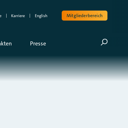
Mitgliederbereich
e
Karriere
English
Volltextsuche
akten
Presse
Suche öf