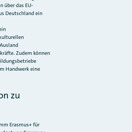
in über das EU-
s Deutschland ein
ein
ulturellen
 Ausland
hkräfte. Zudem können
bildungsbetriebe
 im Handwerk eine
on zu
ramm Erasmus+ für