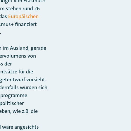
budget von Erasmus+
mm stehen rund 26
 das
Europäischen
smus+ finanziert
.
n im Ausland, gerade
rdervolumens von
ss der
tsätze für die
getentwurf vorsieht.
dernfalls würden sich
itsprogramme
politischer
ben, wie z.B. die
d wäre angesichts