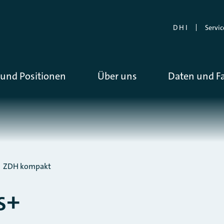
D H I
Servic
und Positionen
Über uns
Daten und F
ZDH kompakt
s+