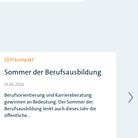
ZDH kompakt
ZD
Sommer der Berufsausbildung
St
H
01.06.2026
st
Berufsorientierung und Karriereberatung
gewinnen an Bedeutung. Der Sommer der
13.
Berufsausbildung lenkt auch dieses Jahr die
Die
öffentliche…
Han
abg
be